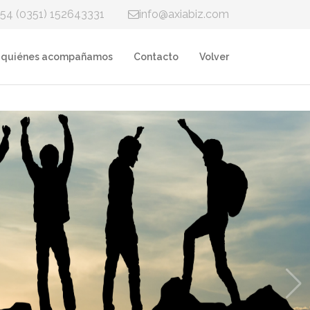
+54 (0351) 152643331
info@axiabiz.com
 quiénes acompañamos
Contacto
Volver