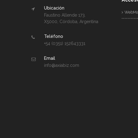
Ubicación
WebMa
Faustino Allende 173.
X5000, Córdoba, Argentina
Teléfono
+54 (0351) 152643331
Email
info@axiabiz.com