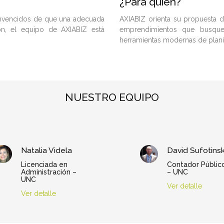
¿Para quién?
onvencidos de que una adecuada
AXIABIZ orienta su propuesta
ión, el equipo de AXIABIZ está
emprendimientos que busque
herramientas modernas de planifi
NUESTRO EQUIPO
Natalia Videla
David Sufotins
Licenciada en
Contador Públic
Administración –
– UNC
UNC
Ver detalle
Ver detalle